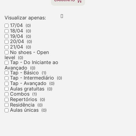
Visualizar apenas:
Inscrições encerradas
17/04
Combo A – Inter 3
(0)
18/04
(0)
aulas
19/04
(0)
Ana Tomioshi, Sterling
20/04
(0)
21/04
(0)
Harris e Roxy King
No shoes - Open
R$
260.00
level
(0)
Tap - Do Iniciante ao
Avançado
(0)
Quero Fazer
Tap - Básico
(1)
Tap - Intermediário
(0)
Tap - Avançado
(0)
Inscrições encerradas
Aulas gratuitas
(0)
Combos
Tap Avançado –
(1)
Repertórios
(0)
Ana Tomioshi
Residência
(0)
Ana Tomioshi
Aulas únicas
(0)
R$
0.00
Quero Fazer